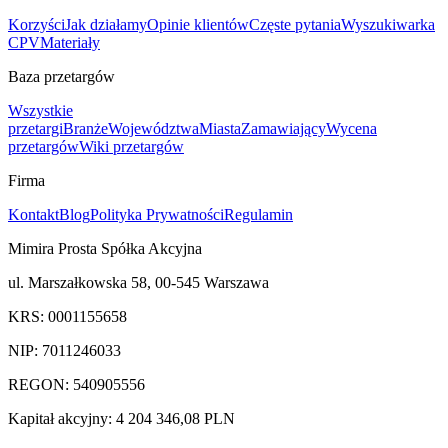
Korzyści
Jak działamy
Opinie klientów
Częste pytania
Wyszukiwarka
CPV
Materiały
Baza przetargów
Wszystkie
przetargi
Branże
Województwa
Miasta
Zamawiający
Wycena
przetargów
Wiki przetargów
Firma
Kontakt
Blog
Polityka Prywatności
Regulamin
Mimira Prosta Spółka Akcyjna
ul. Marszałkowska 58, 00-545 Warszawa
KRS: 0001155658
NIP: 7011246033
REGON: 540905556
Kapitał akcyjny: 4 204 346,08 PLN