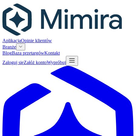
Aplikacja
Opinie klientów
Branże
Blog
Baza przetargów
Kontakt
Zaloguj się
Załóż konto
Wypróbuj