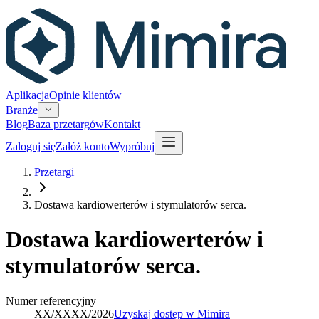
Aplikacja
Opinie klientów
Branże
Blog
Baza przetargów
Kontakt
Zaloguj się
Załóż konto
Wypróbuj
Przetargi
Dostawa kardiowerterów i stymulatorów serca.
Dostawa kardiowerterów i
stymulatorów serca.
Numer referencyjny
XX/XXXX/2026
Uzyskaj dostęp w Mimira