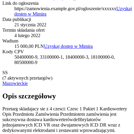
Link do ogłoszenia
https://zamowienia.example.gov.pl/ogloszenie/xxxxxx
Uzyskaj
dostęp w Mimira
Data publikacji
21 stycznia 2022
Termin składania ofert
4 lutego 2022
Wadium
15 000,00 PLN
Uzyskaj dostęp w Mimira
Kody CPV
50400000-9, 33100000-1, 18400000-3, 18100000-0,
80500000-9
SS
(
7 aktywnych przetargów
)
Mazowieckie
Opis szczegółowy
Przetarg skladajacy sie z 4 czesci: Czesc 1 Pakiet 1 Kardiowertery
Opis Przedmiotu Zamówienia Przedmiotem zamówienia jest
sukcesywna dostawa kardiowerterówdefibrylatorów
jednojamowych ICD VR oraz dwujamowych ICD DR wraz z
dedykowanymi elektrodami i zestawami wprowadzającymi.