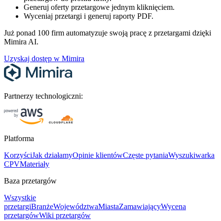
Generuj oferty przetargowe jednym kliknięciem.
Wyceniaj przetargi i generuj raporty PDF.
Już ponad 100 firm automatyzuje swoją pracę z przetargami dzięki
Mimira AI.
Uzyskaj dostęp w Mimira
Partnerzy technologiczni:
Platforma
Korzyści
Jak działamy
Opinie klientów
Częste pytania
Wyszukiwarka
CPV
Materiały
Baza przetargów
Wszystkie
przetargi
Branże
Województwa
Miasta
Zamawiający
Wycena
przetargów
Wiki przetargów