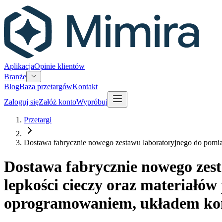
Aplikacja
Opinie klientów
Branże
Blog
Baza przetargów
Kontakt
Zaloguj się
Załóż konto
Wypróbuj
Przetargi
Dostawa fabrycznie nowego zestawu laboratoryjnego do pomiaru
Dostawa fabrycznie nowego zest
lepkości cieczy oraz materiałó
oprogramowaniem, układem kon