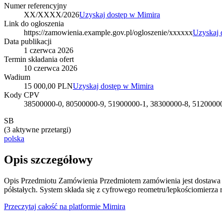
Numer referencyjny
XX/XXXX/2026
Uzyskaj dostęp w Mimira
Link do ogłoszenia
https://zamowienia.example.gov.pl/ogloszenie/xxxxxx
Uzyskaj 
Data publikacji
1 czerwca 2026
Termin składania ofert
10 czerwca 2026
Wadium
15 000,00 PLN
Uzyskaj dostęp w Mimira
Kody CPV
38500000-0, 80500000-9, 51900000-1, 38300000-8, 51200000
SB
(
3 aktywne przetargi
)
polska
Opis szczegółowy
Opis Przedmiotu Zamówienia Przedmiotem zamówienia jest dostawa f
półstałych. System składa się z cyfrowego reometru/lepkościomierza r
Przeczytaj całość na platformie Mimira