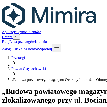
Aplikacja
Opinie klientów
Branże
Blog
Baza przetargów
Kontakt
Zaloguj się
Załóż konto
Wypróbuj
Przetargi
Powiat Częstochowski
„Budowa powiatowego magazynu Ochrony Ludności i Obrony C
„Budowa powiatowego magazynu
zlokalizowanego przy ul. Bocia