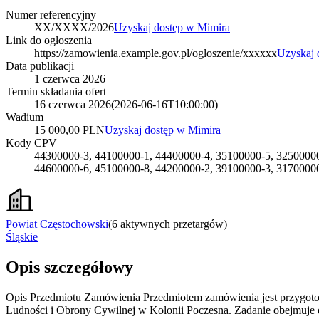
Numer referencyjny
XX/XXXX/2026
Uzyskaj dostęp w Mimira
Link do ogłoszenia
https://zamowienia.example.gov.pl/ogloszenie/xxxxxx
Uzyskaj 
Data publikacji
1 czerwca 2026
Termin składania ofert
16 czerwca 2026
(
2026-06-16T10:00:00
)
Wadium
15 000,00 PLN
Uzyskaj dostęp w Mimira
Kody CPV
44300000-3, 44100000-1, 44400000-4, 35100000-5, 32500000
44600000-6, 45100000-8, 44200000-2, 39100000-3, 3170000
Powiat Częstochowski
(
6 aktywnych przetargów
)
Śląskie
Opis szczegółowy
Opis Przedmiotu Zamówienia Przedmiotem zamówienia jest przygotow
Ludności i Obrony Cywilnej w Kolonii Poczesna. Zadanie obejmuje 