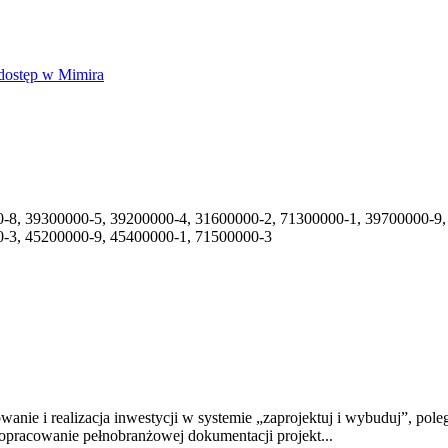
dostęp w Mimira
-8, 39300000-5, 39200000-4, 31600000-2, 71300000-1, 39700000-9,
0-3, 45200000-9, 45400000-1, 71500000-3
anie i realizacja inwestycji w systemie „zaprojektuj i wybuduj”, p
opracowanie pełnobranżowej dokumentacji projekt...