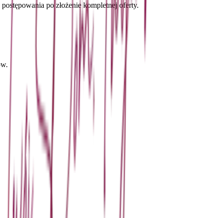
 postępowania po złożenie kompletnej oferty.
ów.