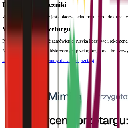
Dodatkowe załączniki
Wykonawca zobowiazany jest dolaczyc pelnomocnictwo, dokumenty 
Wycena tego przetargu
Poznaj szacowaną wartość zamówienia, ryzyka kosztowe i rekomenda
Na podstawie podobnych historycznych przetargów, portali branżowy
Umów spotkanie — wycenimy dla Ciebie przetarg