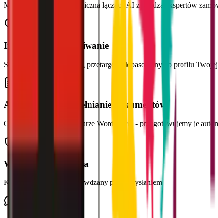
Mimira to firma technologiczna łącząca AI z wiedzą ekspertów zamów
Inteligentne wyszukiwanie
Spersonalizowany katalog przetargów dopasowany do profilu Twoj
Automatyczne wypełnianie dokumentów
Oferty, załączniki, formularze Word/Excel - przygotowujemy je autom
Weryfikacja eksperta
Każdy dokument jest sprawdzany przed wysłaniem.