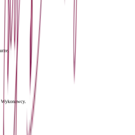
urze.
ia Wykonawcy.