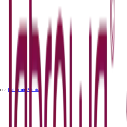
a na
Platformie Mimira