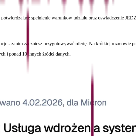
potwierdzajace spelnienie warunkow udzialu oraz oswiadczenie JEDZ
cje - zanim zaczniesz przygotowywać ofertę. Na krótkiej rozmowie p
ch i ponad 10 innych źródeł danych.