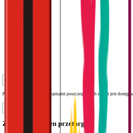
Cena (koszt)
:
60
%
Gwarancja
:
40
%
60
%
Cena (koszt)
Pełna analiza kryteriów z opisami poszczególnych części jest dostępn
40
%
Gwarancja
Złóż ofertę na ten przetarg