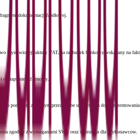
 fragment dokumentacji źródłowej.
lowo wystawionej faktury VAT, na rachunek bankowy wskazany na fakt
 i odstapienie od umowy.
ym lub podpisem zaufanym przez osobe uprawniona do reprezentowan
wienia zgodnie z wymaganiami SWZ oraz instrukcja dla Wykonawcow.