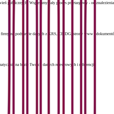
ień publicznych. Wspieramy cały proces przetargowy - od znalezienia
ej firmy na podstawie danych z KRS, CEIDG, strony www i dokument
atycznie na bazie Twoich danych rejestrowych i referencji.