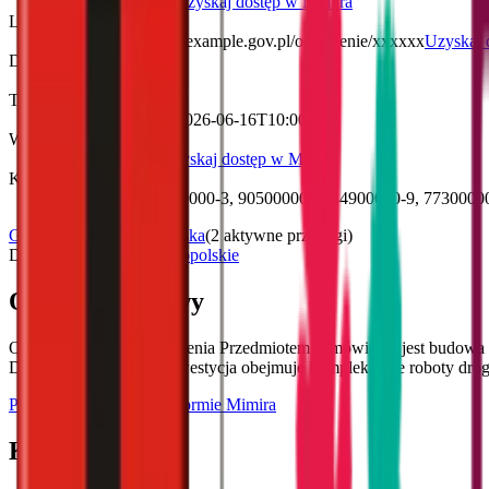
XX/XXXX/2026
Uzyskaj dostęp w Mimira
Link do ogłoszenia
https://zamowienia.example.gov.pl/ogloszenie/xxxxxx
Uzyskaj 
Data publikacji
1 czerwca 2026
Termin składania ofert
16 czerwca 2026
(
2026-06-16T10:00:00
)
Wadium
15 000,00 PLN
Uzyskaj dostęp w Mimira
Kody CPV
45100000-8, 71500000-3, 90500000-2, 44900000-9, 77300000
Gmina Dąbrowa Tarnowska
(
2 aktywne przetargi
)
Dąbrowa Tarnowska
Małopolskie
Opis szczegółowy
Opis Przedmiotu Zamówienia Przedmiotem zamówienia jest budowa 
Dąbrowa Tarnowska. Inwestycja obejmuje kompleksowe roboty drogo
Przeczytaj całość na platformie Mimira
Kryteria oceny