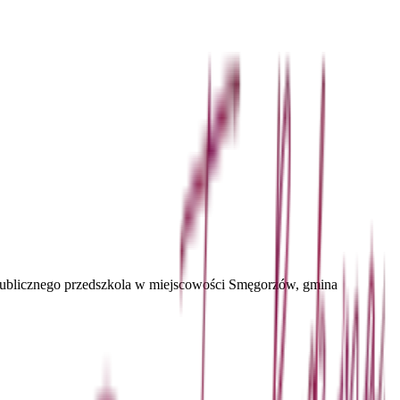
publicznego przedszkola w miejscowości Smęgorzów, gmina