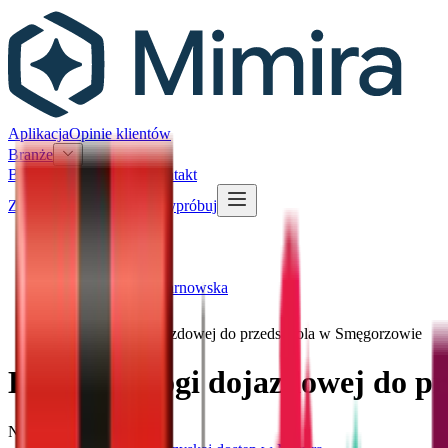
Aplikacja
Opinie klientów
Branże
Blog
Baza przetargów
Kontakt
Zaloguj się
Załóż konto
Wypróbuj
Przetargi
Gmina Dąbrowa Tarnowska
Budowa drogi dojazdowej do przedszkola w Smęgorzowie
Budowa drogi dojazdowej do p
Numer referencyjny