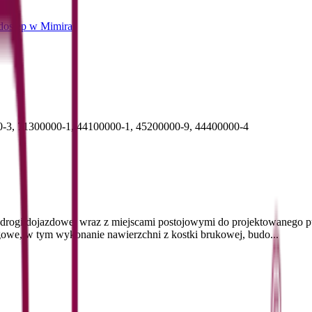
dostęp w Mimira
-3, 71300000-1, 44100000-1, 45200000-9, 44400000-4
drogi dojazdowej wraz z miejscami postojowymi do projektowanego 
we, w tym wykonanie nawierzchni z kostki brukowej, budo...