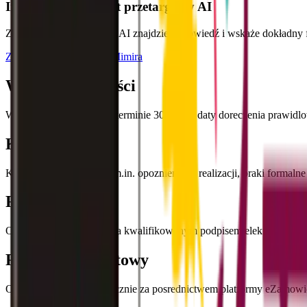
Inteligentny asystent przetargowy AI
Zadaj pytanie o przetarg - AI znajdzie odpowiedź i wskaże dokładny
Złóż zwycięską ofertę z Mimira
Warunki płatności
Wynagrodzenie platne w terminie 30 dni od daty doreczenia prawid
Kary umowne
Kary umowne obejmuja m.in. opoznienia w realizacji, braki formalne
Forma podpisu
Oferta musi byc podpisana kwalifikowanym podpisem elektroniczn
Formularz ofertowy
Oferta skladana jest wylacznie za posrednictwem platformy eZamo