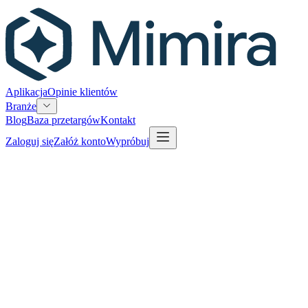
Aplikacja
Opinie klientów
Branże
Blog
Baza przetargów
Kontakt
Zaloguj się
Załóż konto
Wypróbuj