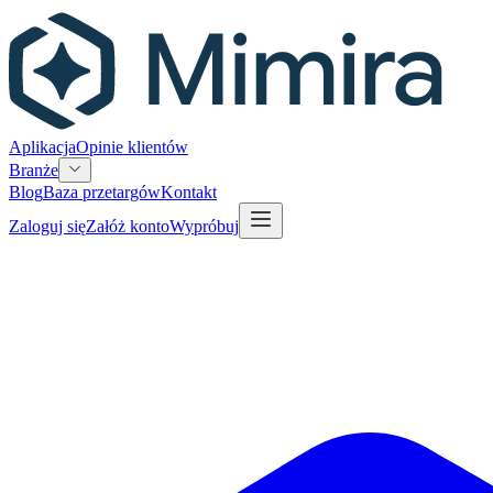
Aplikacja
Opinie klientów
Branże
Blog
Baza przetargów
Kontakt
Zaloguj się
Załóż konto
Wypróbuj