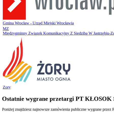
Gmina Wrocław - Urząd Miejski Wrocławia
MZ
Międzygminny Związek Komunikacyjny Z Siedzibą W Jastrzębiu-Z
Zory
Ostatnie wygrane przetargi PT KŁOSOK 
Poniżej znajdziesz najnowsze zamówienia publiczne wygrane przez 