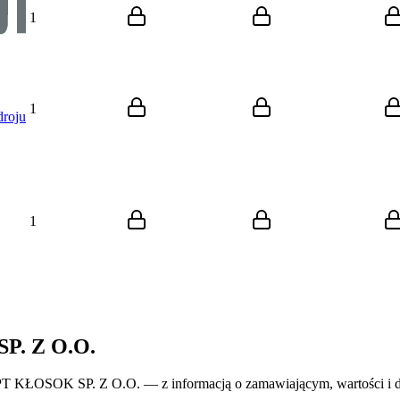
1
1
droju
1
SP. Z O.O.
PT KŁOSOK SP. Z O.O. — z informacją o zamawiającym, wartości i da