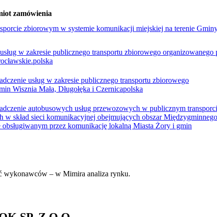
iot zamówienia
orcie zbiorowym w systemie komunikacji miejskiej na terenie Gminy
 usług w zakresie publicznego transportu zbiorowego organizowanego 
ocławskie.
polska
adczenie usług w zakresie publicznego transportu zbiorowego
in Wisznia Mała, Długołęka i Czernica
polska
wiadczenie autobusowych usług przewozowych w publicznym transporc
ch w skład sieci komunikacyjnej obejmujących obszar Międzygminneg
e obsługiwanym przez komunikację lokalną Miasta Żory i gmin
zność wykonawców – w Mimira analiza rynku.