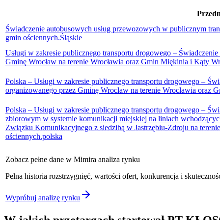
Przedm
Świadczenie autobusowych usług przewozowych w publicznym transp
gmin ościennych.
Śląskie
Usługi w zakresie publicznego transportu drogowego – Świadczenie
Gminę Wrocław na terenie Wrocławia oraz Gmin Miękinia i Kąty Wr
Polska – Usługi w zakresie publicznego transportu drogowego – Świ
organizowanego przez Gminę Wrocław na terenie Wrocławia oraz Gm
Polska – Usługi w zakresie publicznego transportu drogowego – Ś
zbiorowym w systemie komunikacji miejskiej na liniach wchodzący
Związku Komunikacyjnego z siedzibą w Jastrzębiu-Zdroju na tereni
ościennych.
polska
Zobacz pełne dane w Mimira analiza rynku
Pełna historia rozstrzygnięć, wartości ofert, konkurencja i skutec
Wypróbuj analizę rynku