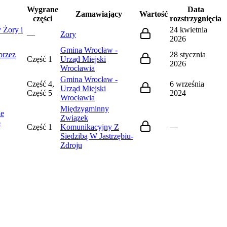
Wygrane
Data
Zamawiający
Wartość
części
rozstrzygnięcia
 Żory i
24 kwietnia
—
Zory
2026
Gmina Wrocław -
przez
28 stycznia
Część 1
Urząd Miejski
2026
Wrocławia
Gmina Wrocław -
Część 4,
6 września
Urząd Miejski
Część 5
2024
Wrocławia
Międzygminny
ie
Związek
o
Część 1
Komunikacyjny Z
—
Siedzibą W Jastrzębiu-
Zdroju