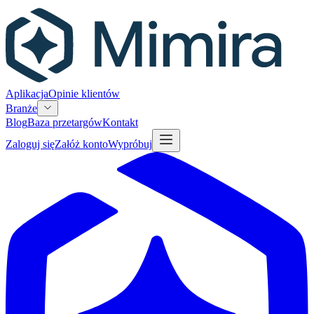
Aplikacja
Opinie klientów
Branże
Blog
Baza przetargów
Kontakt
Zaloguj się
Załóż konto
Wypróbuj