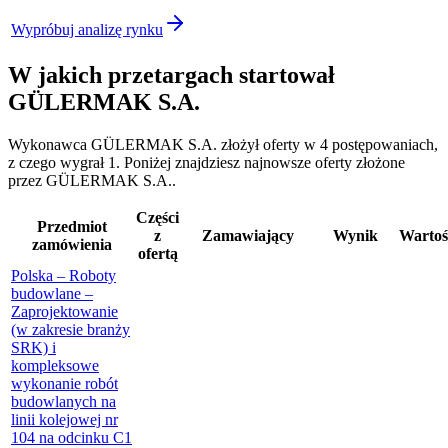
Wypróbuj analizę rynku
W jakich przetargach startował
GÜLERMAK S.A.
Wykonawca GÜLERMAK S.A. złożył oferty w 4 postępowaniach,
z czego wygrał 1. Poniżej znajdziesz najnowsze oferty złożone
przez GÜLERMAK S.A..
Części
Przedmiot
z
Zamawiający
Wynik
Wartoś
zamówienia
ofertą
Polska – Roboty
budowlane –
Zaprojektowanie
(w zakresie branży
SRK) i
kompleksowe
wykonanie robót
budowlanych na
linii kolejowej nr
104 na odcinku C1