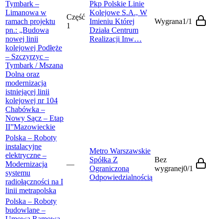
Tymbark –
Pkp Polskie Linie
Limanowa w
Kolejowe S.A., W
Część
ramach projektu
Imieniu Której
Wygrana
1
/
1
1
pn.: „Budowa
Działa Centrum
nowej linii
Realizacji Inw…
kolejowej Podłęże
– Szczyrzyc –
Tymbark / Mszana
Dolna oraz
modernizacja
istniejącej linii
kolejowej nr 104
Chabówka –
Nowy Sącz – Etap
II”
Mazowieckie
Polska – Roboty
instalacyjne
Metro Warszawskie
elektryczne –
Spółka Z
Bez
Modernizacja
—
Ograniczoną
wygranej
0
/
1
systemu
Odpowiedzialnością
radiołączności na I
linii metra
polska
Polska – Roboty
budowlane –
Umowa Ramowa