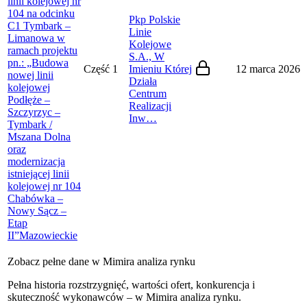
linii kolejowej nr
104 na odcinku
Pkp Polskie
C1 Tymbark –
Linie
Limanowa w
Kolejowe
ramach projektu
S.A., W
pn.: „Budowa
Część 1
Imieniu Której
12 marca 2026
nowej linii
Działa
kolejowej
Centrum
Podłęże –
Realizacji
Szczyrzyc –
Inw…
Tymbark /
Mszana Dolna
oraz
modernizacja
istniejącej linii
kolejowej nr 104
Chabówka –
Nowy Sącz –
Etap
II”
Mazowieckie
Zobacz pełne dane w Mimira analiza rynku
Pełna historia rozstrzygnięć, wartości ofert, konkurencja i
skuteczność wykonawców – w Mimira analiza rynku.