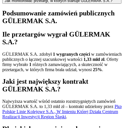
Jak monitorować przetargi, w których startuje GÜLERMAK S.A.?
Podsumowanie zamówień publicznych
GÜLERMAK S.A.
Ile przetargów wygrał GÜLERMAK
S.A.?
GÜLERMAK S.A. zdobył
1 wygranych części
w zamówieniach
publicznych o łącznej szacunkowej wartości
1,33 mld zł
. Oferty
firmy wybrało
1
różnych zamawiających, a skuteczność w
przetargach, w których firma brała udział, wynosi
25%
.
Jaki jest największy kontrakt
GÜLERMAK S.A.?
Najwyższa wartość wśród ostatnio rozstrzygniętych zamówień
GÜLERMAK S.A. to 1,33 mld zł – kontrakt udzielony przez
Pkp
Polskie Linie Kolejowe S.A., W Imieniu Której Działa Centrum
Realizacji Inwestycji Region Śląski
.