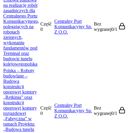
na realizację robót
zasadniczych dla
Centralnego Portu
Komunikacyjnego,
Centralny Port
Część
Bez
polegających na
Komunikacyjny Sp.
0
wygranej
0
/
1
robotach
Z O.O.
ziemnych,
wykonaniu
fundamentów pod
Terminal oraz
budowie tunelu
kolejowego
polska
Polska – Roboty
budowlane –
Budowa
konstrukcji
oporowej komory
„Retkinia” oraz
konstrukcji
Centralny Port
oporowej komory
Część
Bez
Komunikacyjny Sp.
rozjazdowej
0
wygranej
0
/
1
Z O.O.
„Fabryczna” w
ramach Projektu:
„Budowa tunelu