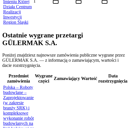
1
Imieniu Której
Działa Centrum
Realizacji
Inwestycji
Region Śląski
Ostatnie wygrane przetargi
GÜLERMAK S.A.
Poniżej znajdziesz najnowsze zamówienia publiczne wygrane przez
GÜLERMAK S.A. — z informacją o zamawiającym, wartości i
dacie rozstrzygnięcia.
Przedmiot
Wygrane
Data
Zamawiający
Wartość
zamówienia
części
rozstrzygnięcia
Polska – Roboty
budowlane –
Zaprojektowanie
(w zakresie
branży SRK) i
kompleksowe
wykonanie robót
budowlanych na