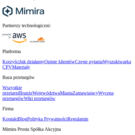
Partnerzy technologiczni:
Platforma
Korzyści
Jak działamy
Opinie klientów
Częste pytania
Wyszukiwarka
CPV
Materiały
Baza przetargów
Wszystkie
przetargi
Branże
Województwa
Miasta
Zamawiający
Wycena
przetargów
Wiki przetargów
Firma
Kontakt
Blog
Polityka Prywatności
Regulamin
Mimira Prosta Spółka Akcyjna