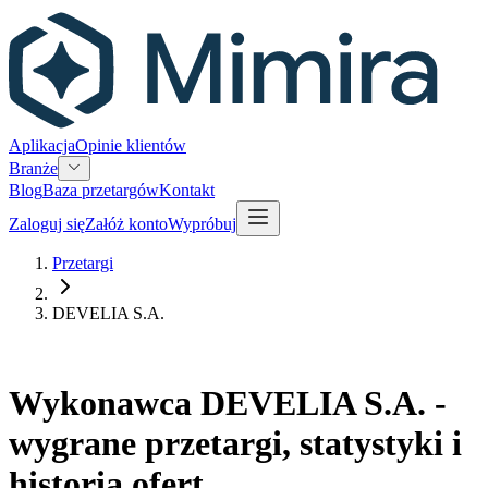
Aplikacja
Opinie klientów
Branże
Blog
Baza przetargów
Kontakt
Zaloguj się
Załóż konto
Wypróbuj
Przetargi
DEVELIA S.A.
Wykonawca DEVELIA S.A. -
wygrane przetargi, statystyki i
historia ofert