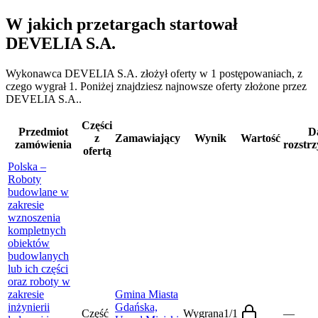
W jakich przetargach startował
DEVELIA S.A.
Wykonawca DEVELIA S.A. złożył oferty w 1 postępowaniach, z
czego wygrał 1. Poniżej znajdziesz najnowsze oferty złożone przez
DEVELIA S.A..
Części
Przedmiot
D
z
Zamawiający
Wynik
Wartość
zamówienia
rozstrz
ofertą
Polska –
Roboty
budowlane w
zakresie
wznoszenia
kompletnych
obiektów
budowlanych
lub ich części
oraz roboty w
zakresie
Gmina Miasta
inżynierii
Gdańska,
Część
Wygrana
1
/
1
—