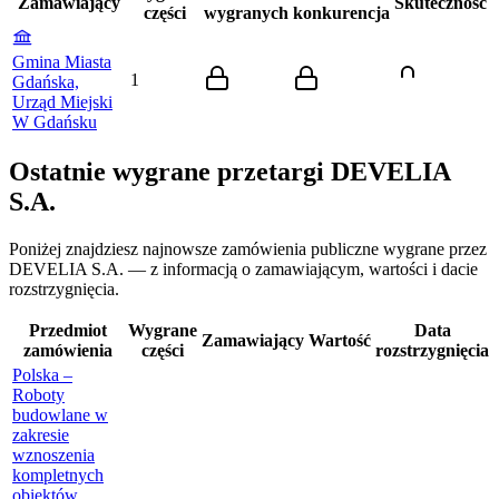
Zamawiający
Skuteczność
części
wygranych
konkurencja
Gmina Miasta
1
Gdańska,
Urząd Miejski
W Gdańsku
Ostatnie wygrane przetargi DEVELIA
S.A.
Poniżej znajdziesz najnowsze zamówienia publiczne wygrane przez
DEVELIA S.A. — z informacją o zamawiającym, wartości i dacie
rozstrzygnięcia.
Przedmiot
Wygrane
Data
Zamawiający
Wartość
zamówienia
części
rozstrzygnięcia
Polska –
Roboty
budowlane w
zakresie
wznoszenia
kompletnych
obiektów