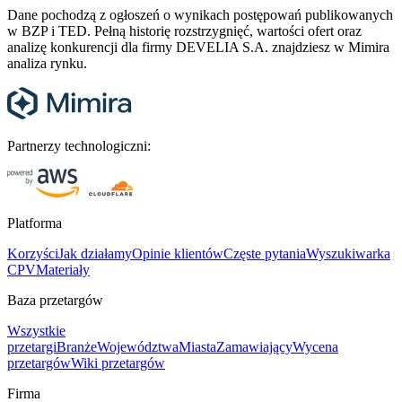
Dane pochodzą z ogłoszeń o wynikach postępowań publikowanych
w BZP i TED. Pełną historię rozstrzygnięć, wartości ofert oraz
analizę konkurencji dla firmy DEVELIA S.A. znajdziesz w Mimira
analiza rynku.
Partnerzy technologiczni:
Platforma
Korzyści
Jak działamy
Opinie klientów
Częste pytania
Wyszukiwarka
CPV
Materiały
Baza przetargów
Wszystkie
przetargi
Branże
Województwa
Miasta
Zamawiający
Wycena
przetargów
Wiki przetargów
Firma