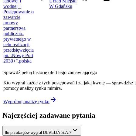
lądowej i
Urząd Miejski
wodnej –
W Gdańsku
Postępowanie o
zawarcie
umowy
partnerstwa
publiczno-
prywatnego w
celu realizacji
przedsięwzięcia
pn. :Nowy Port
2030+".
polska
Sprawdź pełną historię ofert tego zamawiającego
Kto wygrał każde z tych postępowań i za jaką kwotę — sprawdzisz 
pomocy analizy rynku mimira.
Wypróbuj analizę rynku
Najczęściej zadawane pytania
Ile przetargów wygrał DEVELIA S.A.?