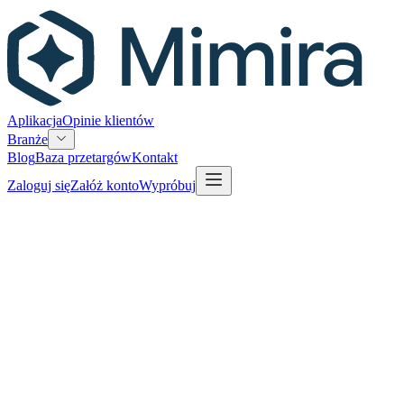
Aplikacja
Opinie klientów
Branże
Blog
Baza przetargów
Kontakt
Zaloguj się
Załóż konto
Wypróbuj