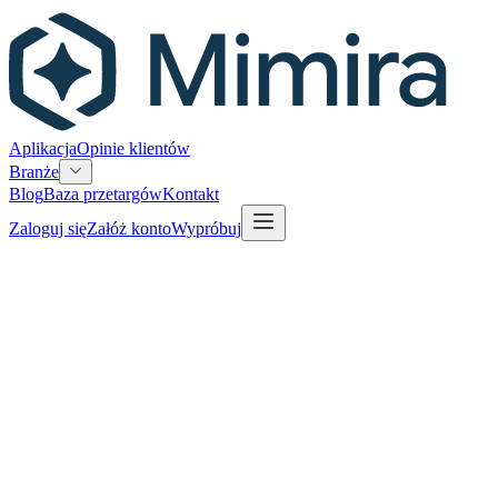
Aplikacja
Opinie klientów
Branże
Blog
Baza przetargów
Kontakt
Zaloguj się
Załóż konto
Wypróbuj